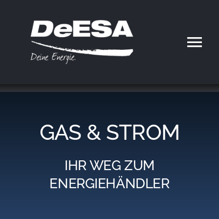
Zum
Inhalt
springen
Tog
Nav
Home
DeESA
GAS & STROM
Geschäftsfelder
IHR WEG ZUM
Partner werden
ENERGIEHÄNDLER
Karriere