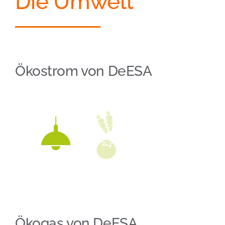
Die Umwelt
Ökostrom von DeESA
Ökogas von DeESA