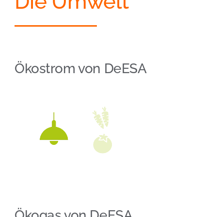
Die Umwelt
Ökostrom von DeESA
Ökogas von DeESA