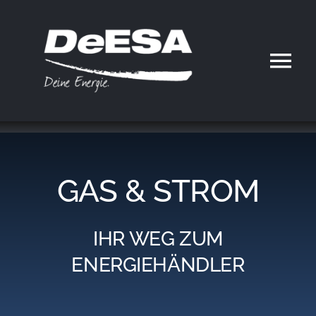
Zum
Inhalt
springen
Tog
Nav
Home
DeESA
GAS & STROM
Geschäftsfelder
IHR WEG ZUM
Partner werden
ENERGIEHÄNDLER
Karriere