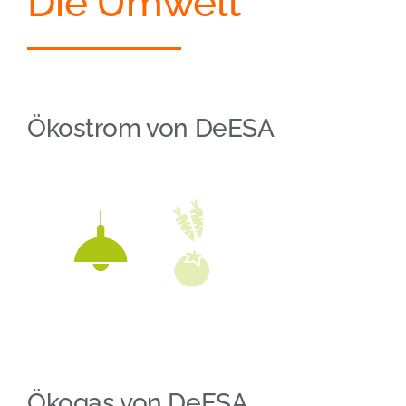
Die Umwelt
Ökostrom von DeESA
Ökogas von DeESA