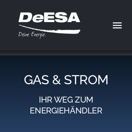
Zum
Inhalt
springen
Tog
Nav
Home
DeESA
GAS & STROM
Geschäftsfelder
IHR WEG ZUM
Partner werden
ENERGIEHÄNDLER
Karriere