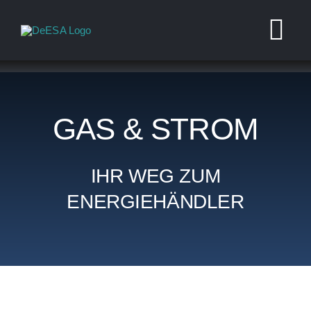
Zum
Inhalt
Tog
springen
Nav
Home
GAS & STROM
DeESA
Geschäftsfeld
IHR WEG ZUM
ENERGIEHÄNDLER
Partner werd
Karriere
Blog