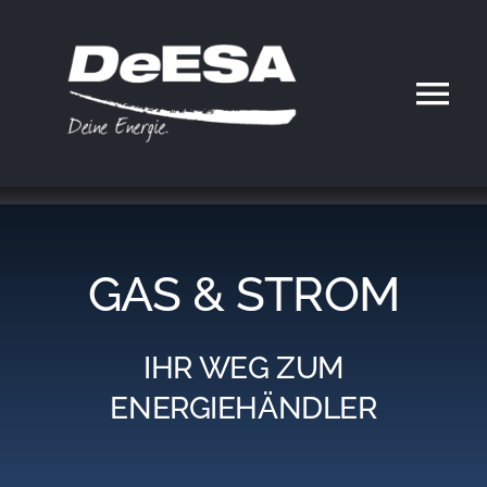
Zum
Inhalt
springen
Tog
Nav
Home
DeESA
GAS & STROM
Geschäftsfelder
IHR WEG ZUM
Partner werden
ENERGIEHÄNDLER
Karriere