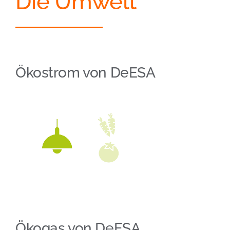
Die Umwelt
Ökostrom von DeESA
Ökogas von DeESA