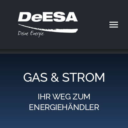
Zum
Inhalt
springen
Tog
Nav
Home
DeESA
GAS & STROM
Geschäftsfelder
IHR WEG ZUM
Partner werden
ENERGIEHÄNDLER
Karriere