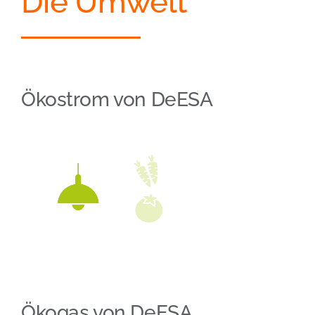
Die Umwelt
Ökostrom von DeESA
Ökogas von DeESA