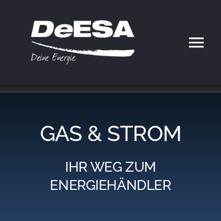
Zum
Inhalt
springen
Tog
Nav
Home
DeESA
GAS & STROM
Geschäftsfelder
IHR WEG ZUM
Partner werden
ENERGIEHÄNDLER
Karriere