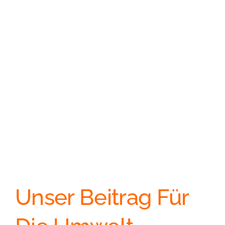
Wandel. Unsere Energieexperten
haben die Veränderungen stets im Blick
und modellieren Zukunftsszenarien für
Ihren Erfolg. Wir sind Ihr Ohr am Markt
und informieren Sie umfassend.
Unser Beitrag Für