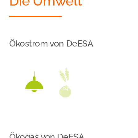
Die Umwelt
Ökostrom von DeESA
Ökogas von DeESA