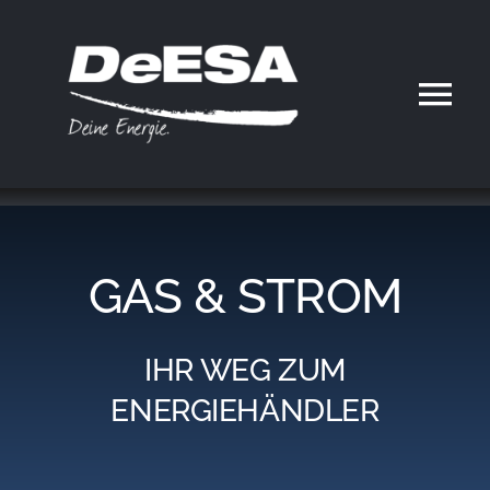
Zum
Inhalt
springen
Tog
Nav
Home
DeESA
GAS & STROM
Geschäftsfelder
IHR WEG ZUM
Partner werden
ENERGIEHÄNDLER
Karriere