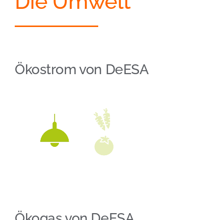
Die Umwelt
Ökostrom von DeESA
Ökogas von DeESA