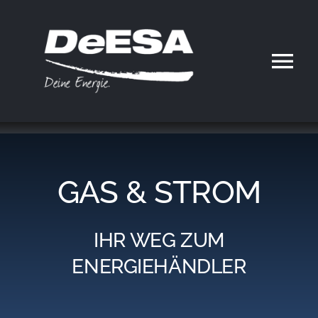
Zum
Inhalt
springen
Tog
Nav
Home
DeESA
GAS & STROM
Geschäftsfelder
IHR WEG ZUM
Partner werden
ENERGIEHÄNDLER
Karriere