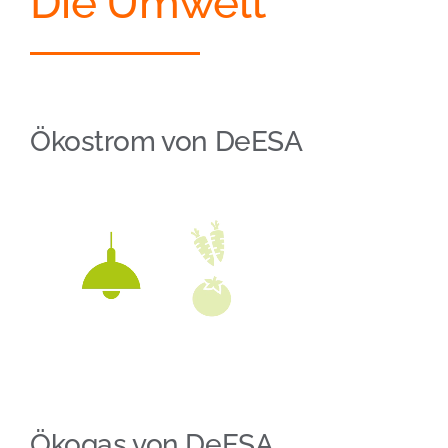
Die Umwelt
Ökostrom von DeESA
Ökogas von DeESA