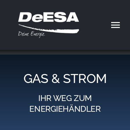
Zum
Inhalt
springen
Tog
Nav
Home
DeESA
GAS & STROM
Geschäftsfelder
IHR WEG ZUM
Partner werden
ENERGIEHÄNDLER
Karriere