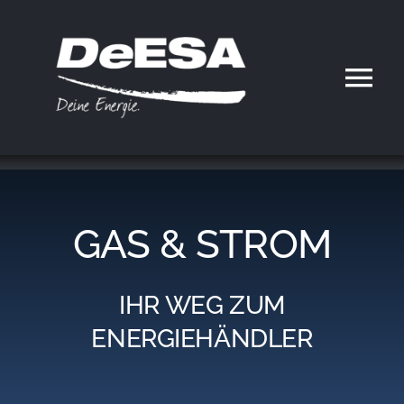
Zum
Inhalt
springen
Tog
Nav
Home
DeESA
GAS & STROM
Geschäftsfelder
IHR WEG ZUM
Partner werden
ENERGIEHÄNDLER
Karriere