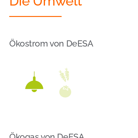
Die Umwelt
Ökostrom von DeESA
Ökogas von DeESA