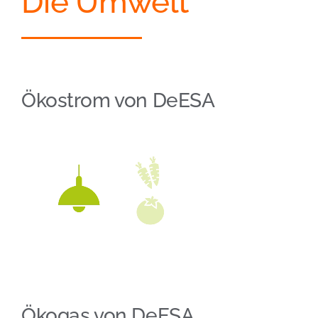
Die Umwelt
Ökostrom von DeESA
Ökogas von DeESA