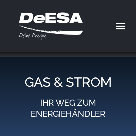
Zum
Inhalt
springen
Tog
Nav
Home
DeESA
GAS & STROM
Geschäftsfelder
IHR WEG ZUM
Partner werden
ENERGIEHÄNDLER
Karriere