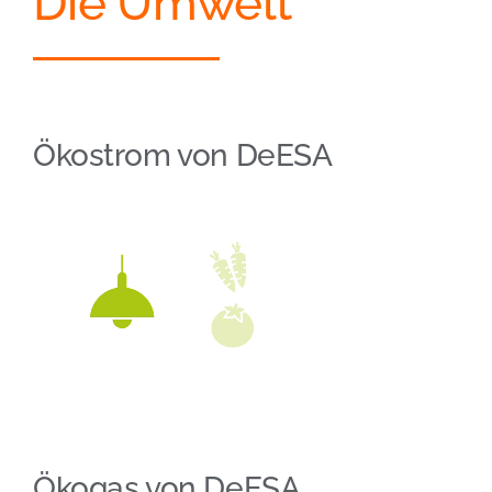
Die Umwelt
Ökostrom von DeESA
Ökogas von DeESA