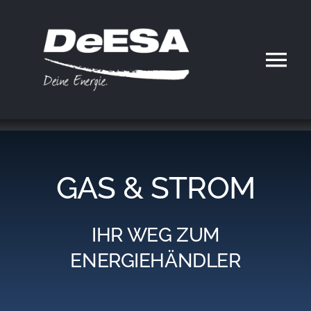
Zum
Inhalt
springen
Tog
Nav
Home
DeESA
GAS & STROM
Geschäftsfelder
IHR WEG ZUM
Partner werden
ENERGIEHÄNDLER
Karriere