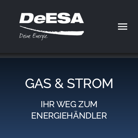
Zum
Inhalt
springen
Tog
Nav
Home
DeESA
GAS & STROM
Geschäftsfelder
IHR WEG ZUM
Partner werden
ENERGIEHÄNDLER
Karriere