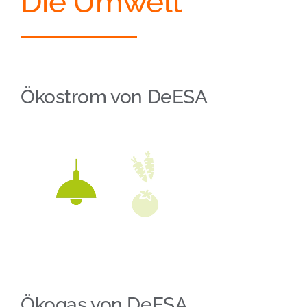
Die Umwelt
Ökostrom von DeESA
Ökogas von DeESA