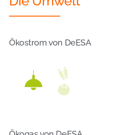
Die Umwelt
Ökostrom von DeESA
Ökogas von DeESA