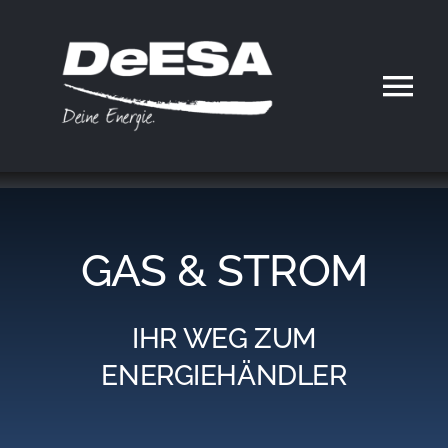
Zum
Inhalt
springen
Tog
Nav
Home
DeESA
GAS & STROM
Geschäftsfelder
IHR WEG ZUM
Partner werden
ENERGIEHÄNDLER
Karriere